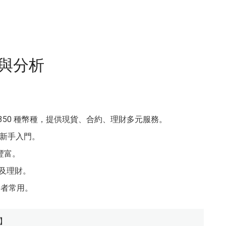
與分析
350 種幣種，提供現貨、合約、理財多元服務。
新手入門。
豐富。
及理財。
易者常用。
】