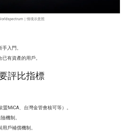
 Worldspectrum｜情境示意照
新手入門。
合已有資產的用戶。
要評比指標
歐盟MiCA、台灣金管會核可等）。
保險機制。
與用戶補償機制。