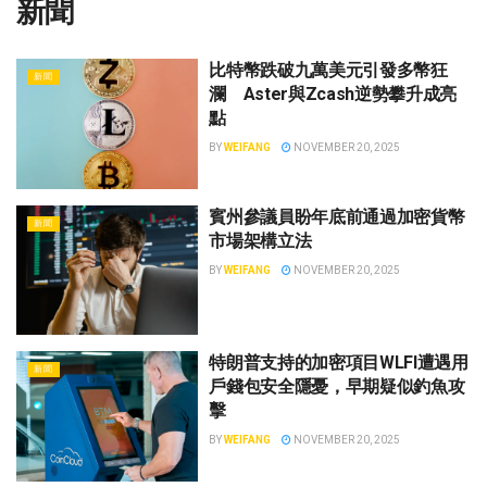
新聞
比特幣跌破九萬美元引發多幣狂
新聞
瀾 Aster與Zcash逆勢攀升成亮
點
BY
WEIFANG
NOVEMBER 20, 2025
賓州參議員盼年底前通過加密貨幣
新聞
市場架構立法
BY
WEIFANG
NOVEMBER 20, 2025
特朗普支持的加密項目WLFI遭遇用
新聞
戶錢包安全隱憂，早期疑似釣魚攻
擊
BY
WEIFANG
NOVEMBER 20, 2025