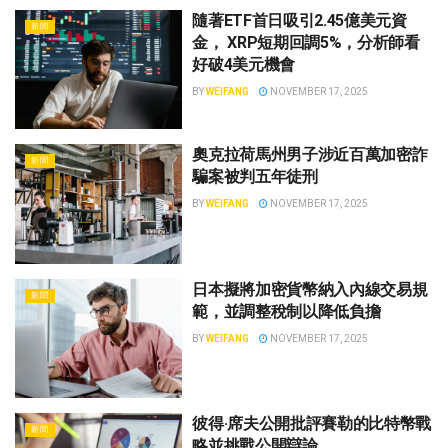
隨著ETF首日吸引2.45億美元資
新聞
金， XRP短期回調5%，分析師看
好破4美元機會
BY
WEIFANG
NOVEMBER 17, 2025
奧克拉荷馬州男子涉近百萬加密詐
新聞
騙案被判五年徒刑
BY
WEIFANG
NOVEMBER 17, 2025
日本擬將加密貨幣納入內線交易規
新聞
範，並調整稅制以降低負擔
BY
WEIFANG
NOVEMBER 17, 2025
彼得·席夫公開批評賽勒的比特幣戰
新聞
略並挑戰公開辯論