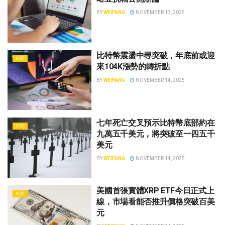
BY
WEIFANG
NOVEMBER 17, 2025
比特幣震盪中尋突破，年底前或迎
新聞
來104K漲勢的轉折點
BY
WEIFANG
NOVEMBER 14, 2025
七年死亡交叉預示比特幣底部約在
新聞
九萬五千美元，將突破至一四五千
美元
BY
WEIFANG
NOVEMBER 14, 2025
美國首張實體XRP ETF今日正式上
新聞
線，市場看能否推升價格突破百美
元