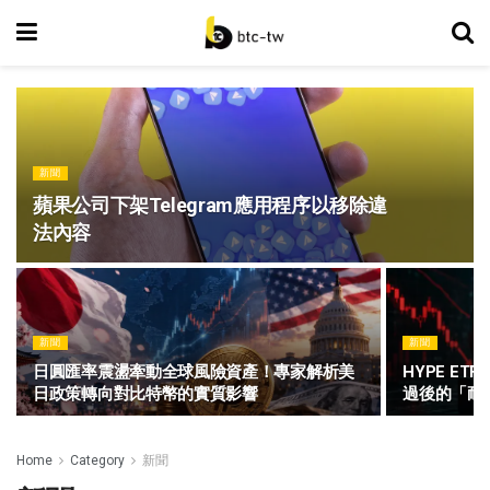
新聞
蘋果公司下架Telegram應用程序以移除違
法內容
新聞
新聞
日圓匯率震盪牽動全球風險資產！專家解析美
HYPE E
日政策轉向對比特幣的實質影響
過後的「耐
Home
Category
新聞