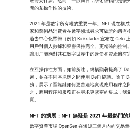
底需要什麽。然而，一般而言，該術語指的是優
間的互操作性的技術。
2021 年是數字所有權的重要一年。NFT 現在
家和藝術品消費者在數字領域尋求可驗證的所有權
過去中心化眾籌（例如 Kickstarter 宣布在
用戶對個人數據和聲譽保持完全、更精確的控制。
讓用戶能夠對其在數字世界中的身份和資產擁有
在互操作性方面，如前所述，網橋顯著提高了 De
易，並在不同區塊鏈之間使用 DeFi 協議。除了 De
務，展示了區塊鏈如何更普遍地實現應用程序之
之，應用程序和服務正在尋求更緊密的集成，我希
質。
NFT 的擴展：NFT 無疑是 2021 年最熱
數字資產市場 OpenSea 在短短三個月內的交易量從