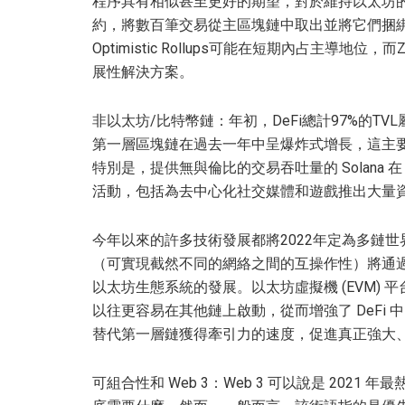
程序具有相似甚至更好的期望，對於維持以太坊的增長至關重
約，將數百筆交易從主區塊鏈中取出並將它們捆
Optimistic Rollups可能在短期內占主導地
展性解決方案。
非以太坊/比特幣鏈：年初，DeFi總計97%的TVL
第一層區塊鏈在過去一年中呈爆炸式增長，這主
特別是，提供無與倫比的交易吞吐量的 Solana 在 
活動，包括為去中心化社交媒體和遊戲推出大量
今年以來的許多技術發展都將2022年定為多鏈世界的重要
（可實現截然不同的網絡之間的互操作性）將通
以太坊生態系統的發展。以太坊虛擬機 (EVM) 平台，例
以往更容易在其他鏈上啟動，從而增強了 DeFi
替代第一層鏈獲得牽引力的速度，促進真正強大
可組合性和 Web 3：Web 3 可以說是 2021