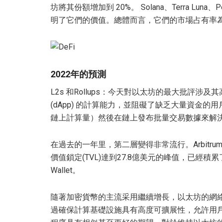
坊將其份額增加到 20%。 Solana、Terra Luna
明了它們的價值。總體而言，它們的市場占有率為
2022年的預測
L2s 和Rollups：今天對以太坊的最大批評涉
(dApp) 的計算能力，並阻礙了缺乏大量資金
鏈上計算量）然後在鏈上發布批量交易數據來解
在過去的一年里，第二層變得非常流行。Arbitrum是一
價值鎖定(TVL)達到27.8億美元的峰值，已經積累了50 多
Wallet。
隨著加密貨幣的主流采用繼續增長，以太坊的網絡擁
過確保計算基礎設施具有高度可擴展性，允許用戶與 