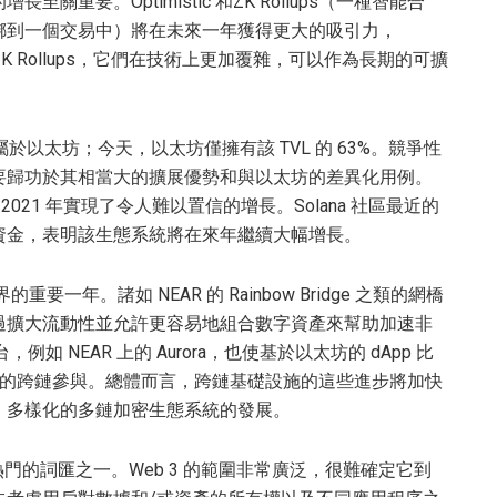
要。Optimistic 和ZK Rollups（一種智能合
綁到一個交易中）將在未來一年獲得更大的吸引力，
位，而ZK Rollups，它們在技術上更加覆雜，可以作為長期的可擴
屬於以太坊；今天，以太坊僅擁有該 TVL 的 63%。競爭性
要歸功於其相當大的擴展優勢和與以太坊的差異化用例。
2021 年實現了令人難以置信的增長。Solana 社區最近的
資金，表明該生態系統將在來年繼續大幅增長。
一年。諸如 NEAR 的 Rainbow Bridge 之類的網橋
過擴大流動性並允許更容易地組合數字資產來幫助加速非
如 NEAR 上的 Aurora，也使基於以太坊的 dApp 比
 中的跨鏈參與。總體而言，跨鏈基礎設施的這些進步將加快
、多樣化的多鏈加密生態系統的發展。
 年最熱門的詞匯之一。Web 3 的範圍非常廣泛，很難確定它到