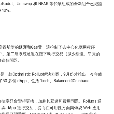
、Polkadot、Uniswap 和 NEAR 等代幣組成的全新組合已經證
40%。
及其高得離譜的延遲和Gas費，這抑制了去中心化應用程序
的用戶。第二層系統通過在鏈下執行交易（減少緩慢、昂貴的
決這個問題。
款Optimistic Rollup解決方案，9月份才推出，今年總
個 dApp，包括 1inch、Balancer和Coinbase
塞只會變得更糟，加劇其延遲和費用問題。Rollups 通
dApp 進行交互，從而在可用性方面與傳統 Web 應用