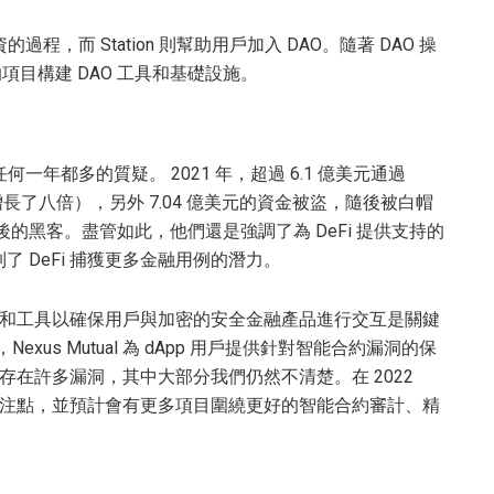
資的過程，而 Station 則幫助用戶加入 DAO。隨著 DAO 操
項目構建 DAO 工具和基礎設施。
任何一年都多的質疑。 2021 年，超過 6.1 億美元通過
，增長了八倍），另外 7.04 億美元的資金被盜，隨後被白帽
漏洞背後的黑客。盡管如此，他們還是強調了為 DeFi 提供支持的
 DeFi 捕獲更多金融用例的潛力。
協議和工具以確保用戶與加密的安全金融產品進行交互是關鍵
Nexus Mutual 為 dApp 用戶提供針對智能合約漏洞的保
然存在許多漏洞，其中大部分我們仍然不清楚。在 2022
大關注點，並預計會有更多項目圍繞更好的智能合約審計、精