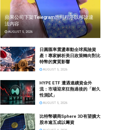
蘋果公司下架Telegram應用程序以移除違
法內容
AUGUST 5, 2026
日圓匯率震盪牽動全球風險資
產！專家解析美日政策轉向對比
特幣的實質影響
AUGUST 5, 2026
HYPE ETF 遭遇連續資金外
流：市場迎來狂熱過後的「耐久
性測試」
AUGUST 5, 2026
比特幣礦商Sphere 3D有望擴大
股本逾五成以籌資