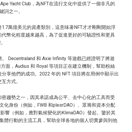
d Ape Yacht Club，為NFT在流行文化中提供了一個非凡的
關鍵詞之一。
1.7萬億美元的資產類別，這意味著NFT才才剛剛開始浮
的代幣化程度越來越高，為了促進更好的可驗證性和更具
迎。
ntraland 和 Axie Infinity 等遊戲已經證明了將遊
，Audius 和 Royal 等項目正在建立機制，幫助粉絲
他們的成功。2022 年的 NFT 項目將在用例中顯示出
交互方式。
熱門的加密趨勢之一，因其承諾成為公平、去中心化的工具而受
化身份（例如，FWB 和plesrDAO）、眾籌和資本分配
，甚至社會影響（例如，應對氣候變化的KlimaDAO）發起。鑒於其
織和集體行動的主流工具，幫助全球各地的個人切實參與到他