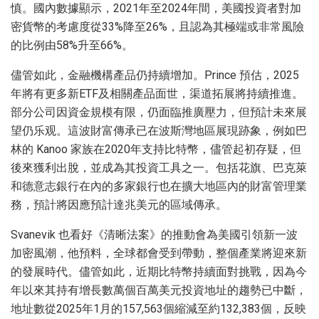
慎。國內數據顯示，2021年至2024年間，美國投資者對加
密貨幣的考慮度從33%降至26%，且認為其極端或非常風險
的比例由58%升至66%。
儘管如此，金融機構產品仍持續增加。Prince 預估，2025
年將有更多新ETF及相關產品面世，渠道拓展將持續推進。
部分公司因資金規模有限，仍面臨推廣壓力，但預計未來展
望仍乐观。這波財富傳承已在波斯灣地區展現跡象，例如巴
林的 Kanoo 家族在2020年支持比特幣，儘管起初存疑，但
後來獲利出脫，並成為其投資工具之一。包括花旗、巴克萊
和德意志銀行在內的多家銀行也在擴大地區內的財富管理業
務，預計將因應預計達兆美元的區域傳承。
Svanevik 也看好《清晰法案》的推動會為美國引領新一波
加密風潮，他預料，全球都會受到帶動，整個產業將迎來新
的發展時代。儘管如此，近期比特幣持續面對挑戰，因為今
年以來其持有增長數萬個百萬美元投資地址的趨勢已中斷，
地址數從2025年1月的157,563個縮減至約132,383個，反映