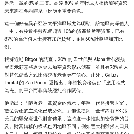
是老一輩的8%的三倍。高達 80% 的年輕成人相信加密貨幣
未來將在金融體系中扮演更重要角色。
這一偏好差異在亞洲太平洋區域尤為明顯，該地區高淨值人
士中，有接近半數配置超過 10%的資產於數字資產，已有
87%的高淨值人士持有加密貨幣，並且60%計劃增加其比
例。
根據近期 Bitget 的調查，20% 的 Z 世代與 Alpha 世代受訪
者表示願意將退休金以加密貨幣形式儲蓄，並且有78%的人
對替代儲蓄方式比傳統養老金更有信心。此外，Galaxy
Digital 的 Zac Prince 還指出，年輕投資者偏好「應用程式
為先」的平台而非傳統經紀合作關係。
他指出：「隨著老一輩資金的傳承，年輕一代將接管財富，
數位資產的主流化已成必然。」他也提到，全球約有 83 兆
美元的嬰兒潮世代財富傳承，這將進一步推動加密貨幣的普
及。財富轉移的模式也因地區不同，例如意大利雖然人口只