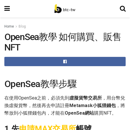
Home
Blog
OpenSea教學 如何購買、販售
NFT
OpenSea教學步驟
在使用OpenSea之前，必須先到
虛擬貨幣交易所
，用台幣兌
換虛擬貨幣，然後再去申請註冊
Metamask小狐狸錢包
，將
幣放到小狐狸錢包內，才能在
OpenSea網站
購買NFT。
1.先
申請MAX交易所
帳號