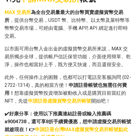
MAX 交易所
為全台交易量最大的台幣買賣虛擬貨幣交易
所
，提供台幣交易，USDT 幣、比特幣、以太幣及萊特幣等
幣幣交易市場，可經由電腦、手機 APP, API 綁定進行即時
交易。
以市面可用台幣入金出金的虛擬貨幣交易所來說，MAX 交
易所獨步全球，提供帳戶信託保管功能，介面使用簡單、乾
淨，操作也相當好上手，既方便又快速，而且還很安全。
此外，任何操作上的困難，也都可以打電話至客服詢問 (02-
2722-1314)，真的相當方便！
申請註冊帳號
也無需任何費
用！
想靠虛擬貨幣投資增加被動收入或是購買目前當紅的
NFT，先從
申請註冊虛擬貨幣交易所帳號
開始吧！
✔️好康分享：使用以下推薦連結註冊或輸入推薦碼
a9004738，還可享8折手續費優惠，想申請虛擬交易所帳號
就趁現在！👉
申請註冊台灣MAX虛擬貨幣交易所帳號點此