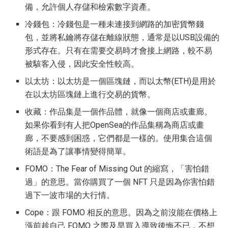
備，允許個人存儲和檢索數字資產。
冷錢包：冷錢包是一種未連接到網路的加密貨幣錢
包，並將私鑰將存儲在離線狀態，通常是以USB設備的
形式存在。只有在需要交易時才會接上網路，較不易
被駭客入侵，因此安全性較高。
以太坊：以太坊是一個區塊鏈，而以太幣(ETH)是用於
在以太坊區塊鏈上進行交易的貨幣。
收藏：作品集是一個作品體，就像一個商店或畫廊。
如果你看到有人把OpenSea的作品集稱為商店或畫
廊，不要感到困惑，它們都是一樣的。使用集合這個
術語是為了讓事情變得簡單。
FOMO：The Fear of Missing Out 的縮寫，「害怕錯
過」的意思。當你購買了一個 NFT 只是因為你害怕錯
過下一波市場的大行情。
Cope：跟 FOMO 相反的意思。因為之前沒能在價格上
漲前趁自己 FOMO 之際及早買入導致後悔不已，不想