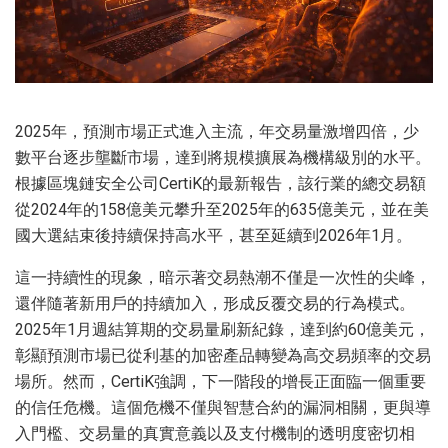
2025年，預測市場正式進入主流，年交易量激增四倍，少
數平台逐步壟斷市場，達到將規模擴展為機構級別的水平。
根據區塊鏈安全公司CertiK的最新報告，該行業的總交易額
從2024年的158億美元攀升至2025年的635億美元，並在美
國大選結束後持續保持高水平，甚至延續到2026年1月。
這一持續性的現象，暗示著交易熱潮不僅是一次性的尖峰，
還伴隨著新用戶的持續加入，形成反覆交易的行為模式。
2025年1月週結算期的交易量刷新紀錄，達到約60億美元，
彰顯預測市場已從利基的加密產品轉變為高交易頻率的交易
場所。然而，CertiK強調，下一階段的增長正面臨一個重要
的信任危機。這個危機不僅與智慧合約的漏洞相關，更與導
入門檻、交易量的真實意義以及支付機制的透明度密切相