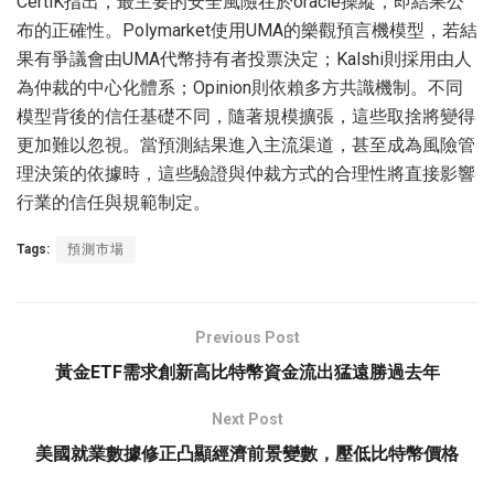
CertiK指出，最主要的安全風險在於oracle操縱，即結果公
布的正確性。Polymarket使用UMA的樂觀預言機模型，若結
果有爭議會由UMA代幣持有者投票決定；Kalshi則採用由人
為仲裁的中心化體系；Opinion則依賴多方共識機制。不同
模型背後的信任基礎不同，隨著規模擴張，這些取捨將變得
更加難以忽視。當預測結果進入主流渠道，甚至成為風險管
理決策的依據時，這些驗證與仲裁方式的合理性將直接影響
行業的信任與規範制定。
Tags:
預測市場
Previous Post
黃金ETF需求創新高比特幣資金流出猛遠勝過去年
Next Post
美國就業數據修正凸顯經濟前景變數，壓低比特幣價格