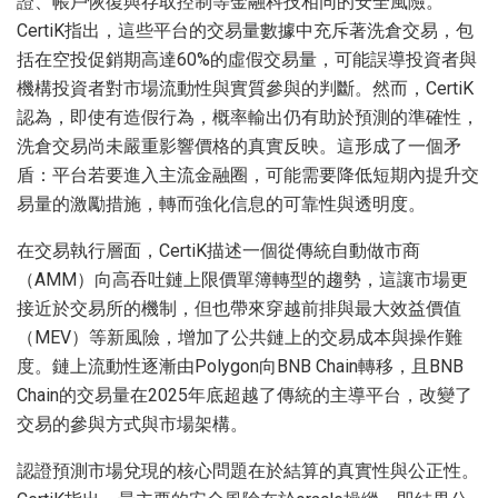
證、帳戶恢復與存取控制等金融科技相同的安全風險。
CertiK指出，這些平台的交易量數據中充斥著洗倉交易，包
括在空投促銷期高達60%的虛假交易量，可能誤導投資者與
機構投資者對市場流動性與實質參與的判斷。然而，CertiK
認為，即使有造假行為，概率輸出仍有助於預測的準確性，
洗倉交易尚未嚴重影響價格的真實反映。這形成了一個矛
盾：平台若要進入主流金融圈，可能需要降低短期內提升交
易量的激勵措施，轉而強化信息的可靠性與透明度。
在交易執行層面，CertiK描述一個從傳統自動做市商
（AMM）向高吞吐鏈上限價單簿轉型的趨勢，這讓市場更
接近於交易所的機制，但也帶來穿越前排與最大效益價值
（MEV）等新風險，增加了公共鏈上的交易成本與操作難
度。鏈上流動性逐漸由Polygon向BNB Chain轉移，且BNB
Chain的交易量在2025年底超越了傳統的主導平台，改變了
交易的參與方式與市場架構。
認證預測市場兌現的核心問題在於結算的真實性與公正性。