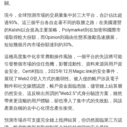
關。
現今，全球預測市場的交易量集中於三大平台，合計佔比超
過95%。這三個平台各自走著不同的取勝之路：在美國運營
的Kalshi以合規為主要策略，Polymarket則在加密和國際市
場取得較大份額，而Opinion則藉由生態系激勵迅速擴展，
短短幾個月內市場份額達到約30%。
這種高度集中化非常膺動操作風險，一個平台的失誤將可能
引發整個市場的信任危機，影響流動性、資料來源與用戶資
金安全。CertiK指出，2025年12月Magic.link的安全事件，
展現了Web2.0登入方式的脆弱性。被入侵的帳戶涉及電子
郵件和社交媒體認證，帳戶資金面臨危險，儘管鏈上結算層
仍然安全。這反映出所謂的“Web2.5”式身分驗證方案，雖然
帶來更流暢的用戶體驗，卻也導入了集中式的失敗點，與該
產業自稱的去中心化理念產生衝突。
預測市場亦可支援完全鏈上抵押結算，但仍然面臨第三方認