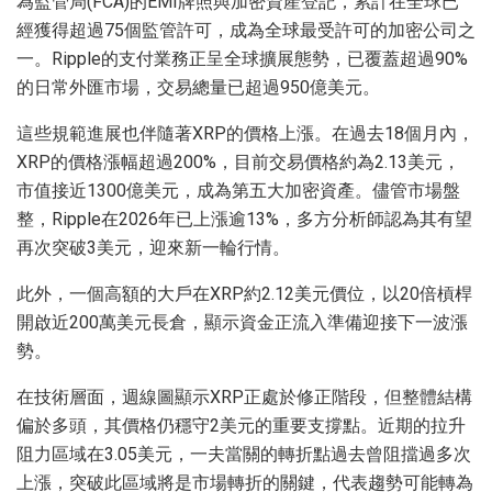
為監管局(FCA)的EMI牌照與加密資產登記，累計在全球已
經獲得超過75個監管許可，成為全球最受許可的加密公司之
一。Ripple的支付業務正呈全球擴展態勢，已覆蓋超過90%
的日常外匯市場，交易總量已超過950億美元。
這些規範進展也伴隨著XRP的價格上漲。在過去18個月內，
XRP的價格漲幅超過200%，目前交易價格約為2.13美元，
市值接近1300億美元，成為第五大加密資產。儘管市場盤
整，Ripple在2026年已上漲逾13%，多方分析師認為其有望
再次突破3美元，迎來新一輪行情。
此外，一個高額的大戶在XRP約2.12美元價位，以20倍槓桿
開啟近200萬美元長倉，顯示資金正流入準備迎接下一波漲
勢。
在技術層面，週線圖顯示XRP正處於修正階段，但整體結構
偏於多頭，其價格仍穩守2美元的重要支撐點。近期的拉升
阻力區域在3.05美元，一夫當關的轉折點過去曾阻擋過多次
上漲，突破此區域將是市場轉折的關鍵，代表趨勢可能轉為