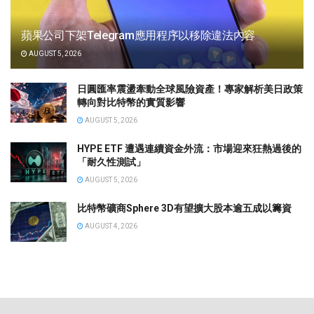
蘋果公司下架Telegram應用程序以移除違法內容
AUGUST 5, 2026
日圓匯率震盪牽動全球風險資產！專家解析美日政策
轉向對比特幣的實質影響
AUGUST 5, 2026
HYPE ETF 遭遇連續資金外流：市場迎來狂熱過後的
「耐久性測試」
AUGUST 5, 2026
比特幣礦商Sphere 3D有望擴大股本逾五成以籌資
AUGUST 4, 2026