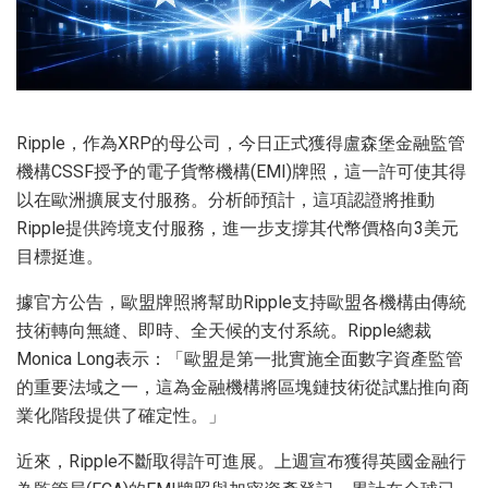
Ripple，作為XRP的母公司，今日正式獲得盧森堡金融監管
機構CSSF授予的電子貨幣機構(EMI)牌照，這一許可使其得
以在歐洲擴展支付服務。分析師預計，這項認證將推動
Ripple提供跨境支付服務，進一步支撐其代幣價格向3美元
目標挺進。
據官方公告，歐盟牌照將幫助Ripple支持歐盟各機構由傳統
技術轉向無縫、即時、全天候的支付系統。Ripple總裁
Monica Long表示：「歐盟是第一批實施全面數字資產監管
的重要法域之一，這為金融機構將區塊鏈技術從試點推向商
業化階段提供了確定性。」
近來，Ripple不斷取得許可進展。上週宣布獲得英國金融行