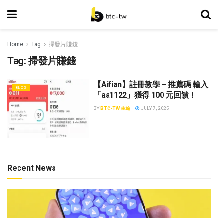
Home
Tag
掃發片賺錢
Tag:
掃發片賺錢
【Aifian】註冊教學 – 推薦碼 輸入
BLOG
「aa1122」獲得 100 元回饋！
BY
BTC-TW 主編
JULY 7, 2025
Recent News