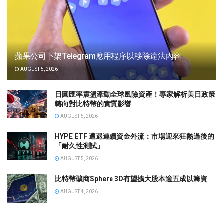
蘋果公司下架Telegram應用程序以移除違法內容
AUGUST 5, 2026
日圓匯率震盪牽動全球風險資產！專家解析美日政策
轉向對比特幣的實質影響
AUGUST 5, 2026
HYPE ETF 遭遇連續資金外流：市場迎來狂熱過後的
「耐久性測試」
AUGUST 5, 2026
比特幣礦商Sphere 3D有望擴大股本逾五成以籌資
AUGUST 4, 2026