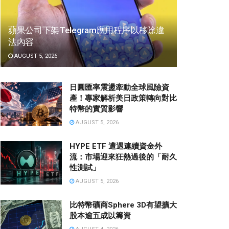
蘋果公司下架Telegram應用程序以移除違
法內容
AUGUST 5, 2026
日圓匯率震盪牽動全球風險資
產！專家解析美日政策轉向對比
特幣的實質影響
AUGUST 5, 2026
HYPE ETF 遭遇連續資金外
流：市場迎來狂熱過後的「耐久
性測試」
AUGUST 5, 2026
比特幣礦商Sphere 3D有望擴大
股本逾五成以籌資