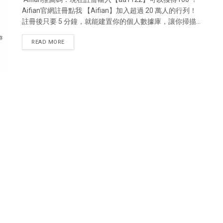
Aifian官網註冊點我 【Aifian】加入超過 20 萬人的行列！
註冊後只要 5 分鐘，就能建置你的個人數據庫，讓你掃描
日常消費的電子發票，記錄自己的互動習慣，並獲得現金
READ MORE
回饋！ 數據是21世紀的金礦也是一種閒置資源。aifian ...