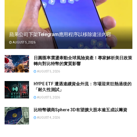
蘋果公司下架Telegram應用程序以移除違法內容
AUGUST 5, 2026
日圓匯率震盪牽動全球風險資產！專家解析美日政策
轉向對比特幣的實質影響
AUGUST 5, 2026
HYPE ETF 遭遇連續資金外流：市場迎來狂熱過後的
「耐久性測試」
AUGUST 5, 2026
比特幣礦商Sphere 3D有望擴大股本逾五成以籌資
AUGUST 4, 2026