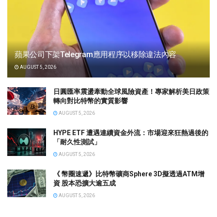
蘋果公司下架Telegram應用程序以移除違法內容
AUGUST 5, 2026
日圓匯率震盪牽動全球風險資產！專家解析美日政策
轉向對比特幣的實質影響
AUGUST 5, 2026
HYPE ETF 遭遇連續資金外流：市場迎來狂熱過後的
「耐久性測試」
AUGUST 5, 2026
《 幣圈速遞》比特幣礦商Sphere 3D擬透過ATM增
資 股本恐擴大逾五成
AUGUST 5, 2026