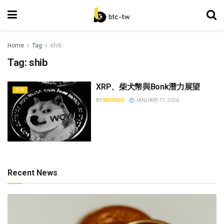
Home
Tag
shib
Tag:
shib
XRP、柴犬幣與Bonk潛力展望
新聞
BY
WEIFANG
JANUARY 17, 2026
Recent News