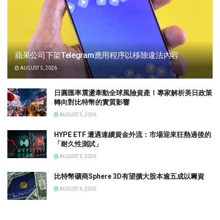
蘋果公司下架Telegram應用程序以移除違法內容
AUGUST 5, 2026
日圓匯率震盪牽動全球風險資產！專家解析美日政策
轉向對比特幣的實質影響
AUGUST 5, 2026
HYPE ETF 遭遇連續資金外流：市場迎來狂熱過後的
「耐久性測試」
AUGUST 5, 2026
比特幣礦商Sphere 3D有望擴大股本逾五成以籌資
AUGUST 4, 2026