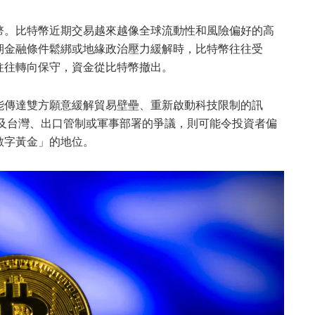
幣。比特幣近期交易越來越像全球流動性和風險偏好的高
預期金融條件鬆綁或地緣政治壓力緩解時，比特幣往往受
往往轉向保守，資金從比特幣撤出。
能傳達雙方願意緩解貿易壁壘、重新啟動科技限制的訊
涉及台灣、出口管制或軍事部署的爭議，則可能令投資者偏
數字黃金」的地位。