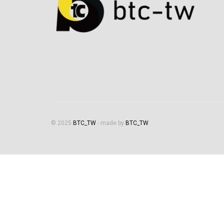
© 2025
BTC_TW
- made by
BTC_TW
.