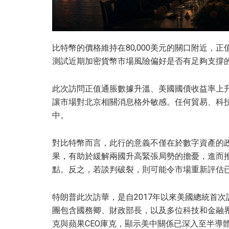
比特幣的價格維持在80,000美元的關口附近，
測試近期加密貨幣市場風險偏好是否有足夠支撐
此次訪問正值通脹數據升溫、美國國債收益率上
讓市場對北京相關消息格外敏感。任何貿易、科
中。
對比特幣而言，此行的意義不僅在於數字資產的
果，有助於緩解兩國升高緊張局勢的擔憂，進而推動
點。反之，若談判破裂，則可能令市場重新評估
特朗普此次訪華，是自2017年以來美國總統首
團包含國務卿、財政部長，以及多位科技和金融界
克與蘋果CEO庫克，顯示美中關係已深入至半導