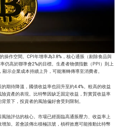
操作空間。CPI年增率為3.8%，核心通脹（剔除食品與
通脹率仍高於聯準會2%的目標。生產者物價指數（PPI）則上
的新高，顯示企業成本持續上升，可能漸轉傳導至消費者。
的期待降溫，國債收益率也回升至約4.4%。較高的收益
風險資產的表現。比特幣因缺乏固定收益，對實質收益率
的背景下，投資者的風險偏好會受到限制。
與風險評估的核心。市場已經面臨高通脹壓力、收益率上
數增加。若會談傳出積極訊號，槓桿效應可能推動比特幣