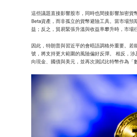
這些議題直接影響股市，同時也間接影響加密貨
Beta資產，而非孤立的貨幣避險工具。當市場
益；反之，貿易緊張升溫與收益率攀升時，市場
因此，特朗普與習近平的會晤語調格外重要。若
號，將支持更大範圍的風險偏好反彈。 相反，
向現金、國債與美元，並再次測試比特幣作為「