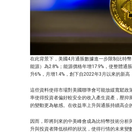
在此背景下，美國4月通脹數據進一步限制比特幣的
能源）為2.8%；能源價格年增17.9%，使整體
升6%，月增1.4%，創下自2022年3月以來
這些資料使得市場對美國聯準會可能放緩寬鬆政策
率使得投資者偏好較安全的收入產生資產，壓抑
的變動更為敏感。在收益率上升與通脹持續高企
因而，即將到來的中美峰會成為比特幣技術分析
升與投資者降低槓桿的狀況，使得行情的未來變