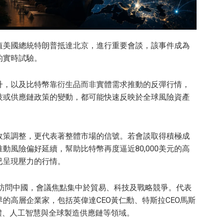
正值美國總統特朗普抵達北京，進行重要會談，該事件成為
的實時試驗。
升，以及比特幣靠衍生品而非實體需求推動的反彈行情，
技或供應鏈政策的變動，都可能快速反映於全球風險資產
政策調整，更代表著整體市場的信號。若會談取得積極成
風險偏好延續，幫助比特幣再度逼近80,000美元的高
已呈現壓力的行情。
次訪問中國，會議焦點集中於貿易、科技及戰略競爭。代表
的高層企業家，包括英偉達CEO黃仁勳、特斯拉CEO馬斯
體、人工智慧與全球製造供應鏈等領域。