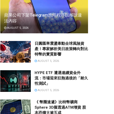
蘋果公司下架Telegram應用程序以移除違
法內容
AUGUST 5, 2026
日圓匯率震盪牽動全球風險資
產！專家解析美日政策轉向對比
特幣的實質影響
AUGUST 5, 2026
HYPE ETF 遭遇連續資金外
流：市場迎來狂熱過後的「耐久
性測試」
AUGUST 5, 2026
《 幣圈速遞》比特幣礦商
Sphere 3D擬透過ATM增資 股
本恐擴大逾五成