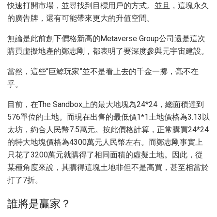
快速打開市場，並尋找到目標用戶的方式。並且，這塊永久
的廣告牌，還有可能帶來更大的升值空間。
無論是此前創下價格新高的Metaverse Group公司還是這次
購買虛擬地產的鄭志剛，都表明了要深度參與元宇宙建設。
當然，這些“巨鯨玩家”並不是看上去的千金一擲，毫不在
乎。
目前，在The Sandbox上的最大地塊為24*24，總面積達到
576單位的土地。而現在出售的最低價1*1土地價格為3.13以
太坊，約合人民幣7.5萬元。按此價格計算，正常購買24*24
的特大地塊價格為4300萬元人民幣左右。而鄭志剛事實上
只花了3200萬元就購得了相同面積的虛擬土地。因此，從
某種角度來說，其購得這塊土地非但不是高買，甚至相當於
打了7折。
誰將是贏家？