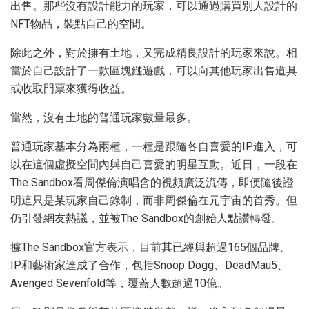
出售。那些沒有設計能力的玩家，可以通過購買別人設計的
NFT物品，裝點自己的空間。
除此之外，對於擁有土地，又完成精良設計的玩家來說。相
當於自己設計了一款區塊鏈遊戲，可以向其他玩家出售道具
或收取門票來獲得收益。
當然，沒有土地的普通玩家數量最多。
普通玩家基本分為兩種，一種是跟隨各自喜愛的IP進入，可
以在這個虛擬空間內與自己喜愛的明星互動。近日，一段在
The Sandbox看周傑倫演唱會的視頻廣泛流傳，即便隨後證
明這只是某玩家自己錄制，而非周傑倫在元宇宙的首秀。但
仍引發網友熱議，並被The Sandbox的創始人點讚轉發。
據The Sandbox官方表示，目前其已經與超過165個品牌、
IP和藝術家達成了合作，包括Snoop Dogg、DeadMau5、
Avenged Sevenfold等，覆蓋人數超過10億。