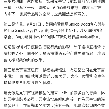
在曼哈頓開一家旗艦店。如果元宇宙真能如目前全球的預期
一樣，成為下一代互聯網web3.0的最終形態，能在元宇宙
內拿下一塊展示品牌的空間，企業顯然是願意的。
第二是流量。9月24日，美國饒舌巨星Snoop Dogg宣布與基
於The Sandbox合作，計劃進一步推出NFT，以及遊戲內音
樂會。Dogg還將推出1000個NFT派對通行證向粉絲發售。
這適當地彌補了疫情對演藝行業的影響，除了選擇直播帶貨
增加收入外，國外的明星選擇通過元宇宙世界舉辦線上演唱
會同樣能夠類似的效果。
第三是元宇宙基建商。據福布斯報道，有建築公司在元宇宙
中設計一個項目就可以賺近30萬美元。大小、位置和高度等
指標也都會影響具體的價格。
這更像是元宇宙經濟模型的建立，催生的諸多新的行業，比
如元宇宙裝修公司，元宇宙地產經紀商等。作為元宇宙的深
度參與者，在最顯眼的地方，擁有一塊土地是這類型的企業