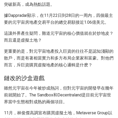
突破新高，成為熱點話題。
據Dappradar顯示，在11月22日到28日的一周內，四個最主
要的元宇宙房地產交易平台的總交易額接近1.06億美元。
這讓外界產生疑問，難道元宇宙的核心價值就在於炒地皮？
而且還是虛擬土地？
更重要的是，對元宇宙地產投入巨資的往往不是認知淺顯的
散戶，而是有著相當實力和多方布局企業家和富豪。對他們
而言，斥巨資購買虛擬地產的核心邏輯是什麽？
鏈改的沙盒遊戲
雖然元宇宙在今年被炒成熱詞，但對元宇宙的開發早在幾年
前就開始了。The Sandbox和Decentraland是目前元宇宙世
界當中生態相對成熟的兩個項目。
11月，林俊傑高調宣布購買虛擬土地，Metaverse Group以