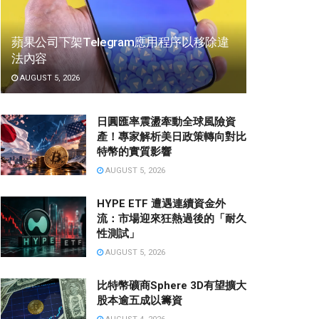
蘋果公司下架Telegram應用程序以移除違
法內容
AUGUST 5, 2026
日圓匯率震盪牽動全球風險資
產！專家解析美日政策轉向對比
特幣的實質影響
AUGUST 5, 2026
HYPE ETF 遭遇連續資金外
流：市場迎來狂熱過後的「耐久
性測試」
AUGUST 5, 2026
比特幣礦商Sphere 3D有望擴大
股本逾五成以籌資