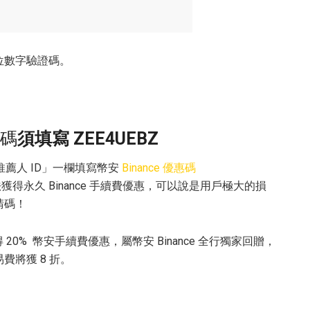
位數字驗證碼。
。
請碼
須填寫 ZEE4UEBZ
」/「推薦人 ID」一欄填寫幣安
Binance 優惠碼
得永久 Binance 手續費優惠，可以說是用戶極大的損
請碼！
 20% 幣安手續費優惠，屬幣安 Binance 全行獨家回贈，
將獲 8 折。