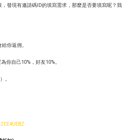
，發現有邀請碼ID的填寫需求，那麼是否要填寫呢？我
會給你返佣。
為你自己10%，好友10%。
%）。
ef=ZEE4UEBZ