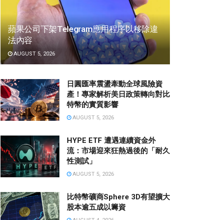
蘋果公司下架Telegram應用程序以移除違
法內容
AUGUST 5, 2026
日圓匯率震盪牽動全球風險資
產！專家解析美日政策轉向對比
特幣的實質影響
AUGUST 5, 2026
HYPE ETF 遭遇連續資金外
流：市場迎來狂熱過後的「耐久
性測試」
AUGUST 5, 2026
比特幣礦商Sphere 3D有望擴大
股本逾五成以籌資