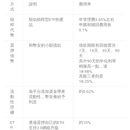
方
說明
費用率
式
槓
類似槓桿型ETF的產
年管理費3.65%左右
桿
品
申購和贖回費用各
代
0.1%
幣
質
和幣安的小額借款
借款期限有四個選項：
押
7天、14天、30天、90
借
天
幣
其中90天的年化利率
稍微高一點，達
18.98%
其餘三者則是
18.25%。
流
為平台添加資金帶來
約0.02%
動
流動性，幣安會給予
性
利息
挖
礦
ET
透過質押自己的ETH
約10%
H
支持2.0網絡升級