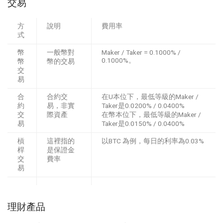
交易
方
說明
費用率
式
幣
一般幣對
Maker / Taker = 0.1000% /
0.1000%。
幣
幣的交易
交
易
合
合約交
在U本位下，最低等級的Maker /
約
易，非實
Taker是0.0200% / 0.0400%
交
際資產
在幣本位下，最低等級的Maker /
易
Taker是0.0150% / 0.0400%
槓
這裡指的
以BTC 為例，每日的利率為0.03%
桿
是保證金
交
費率
易
理財產品