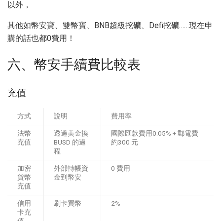
以外，
其他如幣安寶、雙幣寶、BNB超級挖礦、Defi挖礦……現在申
購的話也都0費用！
六、幣安手續費比較表
充值
方式
說明
費用率
法幣
透過美金換
國際匯款費用0.05% + 郵電費
充值
BUSD 的過
約300 元
程
加密
外部轉帳資
0 費用
貨幣
金到幣安
充值
信用
刷卡買幣
2%
卡充
值