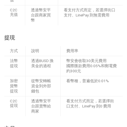
C2C
透過幣安平
看支付方式而定，若選擇街口
充值
台跟商家買
支付、LinePay 則無需費用
幣
提現
方式
說明
費用率
法幣
透過BUSD 換
幣安會收取30美元費用
提現
美金的過程
國際匯款費用0.05%和郵電費
約300元
加密
從幣安轉帳
看幣種，普遍低於0.01%
貨幣
資金到外部
提現
錢包
C2C
透過幣安平
看支付方式而定，若選擇街
提現
台跟賣幣給
口支付、LinePay 則0 費用
商家