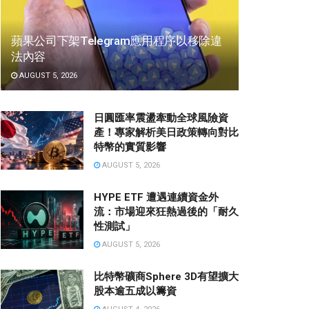
蘋果公司下架Telegram應用程序以移除違
法內容
AUGUST 5, 2026
日圓匯率震盪牽動全球風險資
產！專家解析美日政策轉向對比
特幣的實質影響
AUGUST 5, 2026
HYPE ETF 遭遇連續資金外
流：市場迎來狂熱過後的「耐久
性測試」
AUGUST 5, 2026
比特幣礦商Sphere 3D有望擴大
股本逾五成以籌資