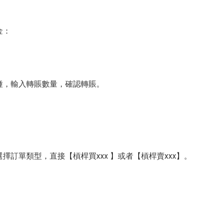
金：
種，輸入轉賬數量，確認轉賬。
訂單類型，直接【槓桿買xxx 】或者【槓桿賣xxx】。