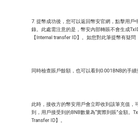
7. 提幣成功後，您可以返回幣安官網，點擊用
錄。此處需注意的是，幣安內部轉賬不會生成TxID，而是
【Internal transfer ID】。如您對此筆提
同時檢查賬戶餘額，也可以看到0.001BNB的手
此時，接收方的幣安用戶會立即收到該筆充值，
到，用戶接受到的BNB數量為“實際到賬”金額。Txid一欄中
Transfer ID】。