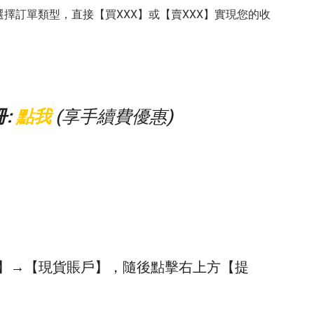
擇訂單類型，直接【買XXX】或【賣XXX】實現您的收
:
點我
(享手續費優惠)
包】→【現貨賬戶】，隨後點擊右上方【提