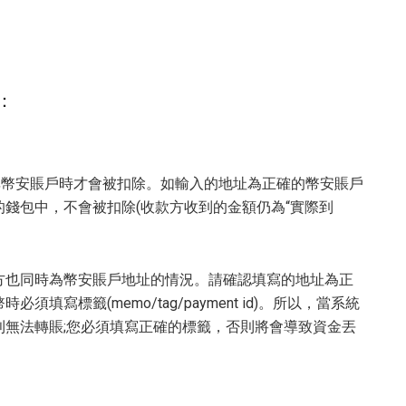
：
非幣安賬戶時才會被扣除。如輸入的地址為正確的幣安賬戶
錢包中，不會被扣除(收款方收到的金額仍為“實際到
方也同時為幣安賬戶地址的情況。請確認填寫的地址為正
寫標籤(memo/tag/payment id)。所以，當系統
無法轉賬;您必須填寫正確的標籤，否則將會導致資金丟
。