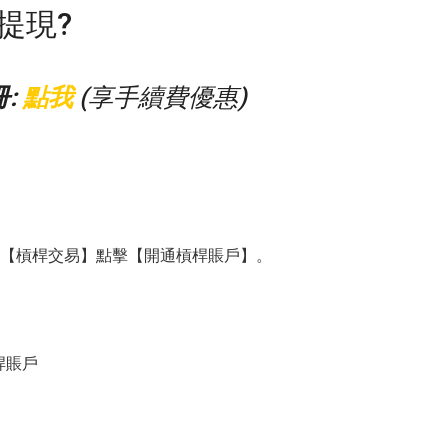
提現?
:
點我
(享手續費優惠)
 【槓桿交易】點擊【開通槓桿賬戶】。
桿賬戶