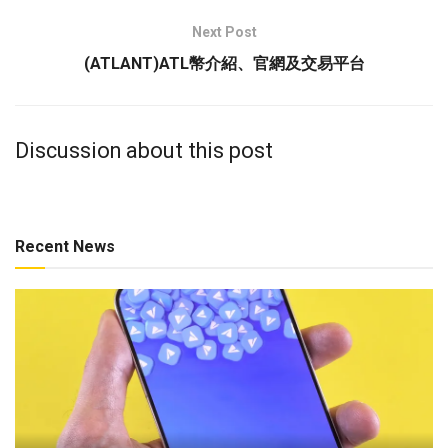
Next Post
(ATLANT)ATL幣介紹、官網及交易平台
Discussion about this post
Recent News