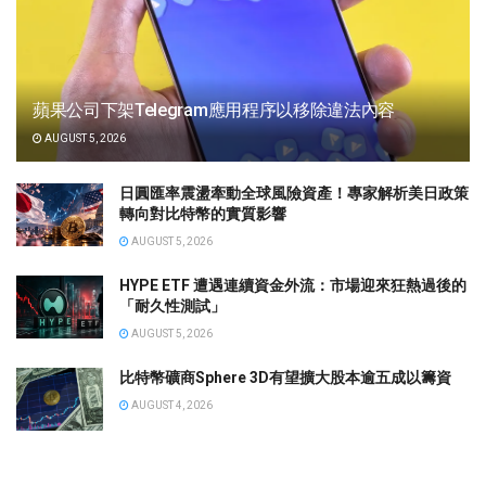
蘋果公司下架Telegram應用程序以移除違法內容
AUGUST 5, 2026
日圓匯率震盪牽動全球風險資產！專家解析美日政策
轉向對比特幣的實質影響
AUGUST 5, 2026
HYPE ETF 遭遇連續資金外流：市場迎來狂熱過後的
「耐久性測試」
AUGUST 5, 2026
比特幣礦商Sphere 3D有望擴大股本逾五成以籌資
AUGUST 4, 2026