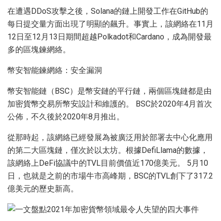
在遭遇DDoS攻擊之後，Solana的鏈上開發工作在GitHub的
每日提交量方面出現了明顯的飆升。事實上，該網絡在11月
12日至12月13日期間超越Polkadot和Cardano，成為開發最
多的區塊鍊網絡。
幣安智能鍊網絡：安全漏洞
幣安智能鏈（BSC）是幣安鏈的平行鏈，兩個區塊鏈都是由
加密貨幣交易所幣安設計和維護的。 BSC於2020年4月首次
公佈，不久後於2020年8月推出。
從那時起，該網絡已經發展為被廣泛用於部署去中心化應用
的第二大區塊鏈，僅次於以太坊。根據DefiLlama的數據，
該網絡上DeFi協議中的TVL目前價值近170億美元。 5月10
日，也就是之前的市場牛市高峰期，BSC的TVL創下了317.2
億美元的歷史新高。