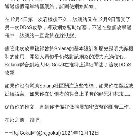
通過虛假流量堵塞網絡，試圖使網絡離線。
在12月4日第二次宕機後不久，該網絡又在12月9日遭受了
另一次DDoS攻擊，導致網絡暫時堵塞，不過在整個攻擊過
程中，該網絡一直處於在線狀態。
儘管此次攻擊被歸咎於Solana的基本設計和歷史證明共識機
制的使用，開發人員似乎仍然對該網絡的潛力充滿信心。
Solana聯合創始人Raj Gokal在推特上詳細闡述了這次DDoS
攻擊：
如果你沒有幫助Solana社區關注這些指標，如果你在撒謊或
延續謊言，如果你在仇恨者的舞會上爭奪的頭冠和花束……
保留你的推文，直到你準備好做擴展加密貨幣的艱苦工作。
在那之前，滾吧。
——Raj Gokalᵍᵐ(@rajgokal) 2021年12月12日