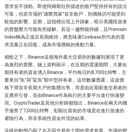
需求並不強勁。即使阿姆斯壯所描述的散戶堅持持有的說法
可靠，但若市場的“邊際買家”並非散戶，則價格仍可能受到
較低的影響。近期，該指標出現上升跡象，暗示美國投資者
的賣盤壓力可能有所緩解。若這一趨勢能持續，且Premium
Index轉為正值且長期維持，將意味著Coinbase所代表的需
求流量正在回復，成為市場價格的推動力量。
相較之下，Binance這個海外最大交易所的數據則展現了更
為激烈的賣壓。鏈上資料顯示，在近期的震盪期間，大量短
期持有者的資金湧入Binance，平均每日約8,700比特幣，主
要來自“魚”與“鯊魚”類中型持有者。這些數據透露，這波價
格下滑並非長期大戶的集體出售，而是由近期新進交易者的
反應所引發，並由Binance作為執行的主要平台進行快速變
現。CryptoTrader及其他分析師都指出，Binance在兩天內幾
乎拋售了7,000比特幣，彰顯出當前的市場是在進行急速的
避險行為，而非系統性資金外流的結果。
這樣的動態凸顯了在不同交易所之間的需求差異。市場的變