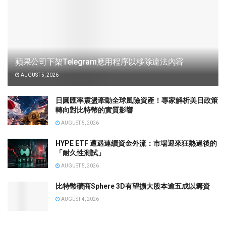
蘋果公司下架Telegram應用程序以移除違法內容
AUGUST 5, 2026
日圓匯率震盪牽動全球風險資產！專家解析美日政策
轉向對比特幣的實質影響
AUGUST 5, 2026
HYPE ETF 遭遇連續資金外流：市場迎來狂熱過後的
「耐久性測試」
AUGUST 5, 2026
比特幣礦商Sphere 3D有望擴大股本逾五成以籌資
AUGUST 4, 2026