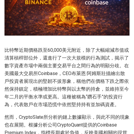
比特幣近期價格跌至60,000美元附近，除了大幅縮減市值或
清算槓桿部位外，還進行了一次大規模的行為測試，揭示了
數字資產市場中兩個主要交易平台之間行為的明顯分歧。在
美國最大交易所Coinbase，CEO布萊恩·阿姆斯壯描繪出散
戶投資者展現出的堅韌不拔形象，稱他們在價格下跌之際依
然保持鎮定，積極增加比特幣與以太幣的持倉，並維持至今
年二月的平衡水準或更高。這種被稱為“鑽石手”的投資行
為，代表散戶在市場恐慌中依然堅持持有並加碼資產。
然而，CryptoSlate所分析的鏈上數據顯示，與此不同的現象
也在展開。根據分析公司CryptoQuant提供的Coinbase
Premium Index，指標長期處於負值，反映美國相關的現貨