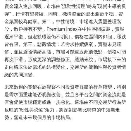
資金流入逐步回暖，市場由“流動性清理”轉為“現貨主導的反
彈”，行情有望持續。同時，機構資金的退出趨於平穩，資
金氛圍較為健康。第二，中性情境：市場進入震盪整理階
段，散戶持有不變，Premium Index在中性區間振盪，賣壓
逐漸平復，但宏觀環境仍不明朗，價格在區間內徘徊，漲跌
皆有限。第三，悲觀情境：若需求持續疲弱，賣壓未見緩
解，並且避險情緒高漲，市場可能重返此前低點，價格可能
再次下滑，形成更深的調整修正。總結來說，市場接下來的
走向將取決於需求的結構變化，交易所的流動性與投資者情
緒的共同演變。
未來數週的關鍵在於觀察不同投資者群體的行為轉變，特別
是需求面重建能否明顯改善，並且各平台之間的資金流動是
否會促使市場穩定或進一步惡化。這場由不同交易所行為所
反映的“韌性與恐慌”角力，將深刻影響比特幣的中短期走
勢，塑造未來幾個月的市場格局。