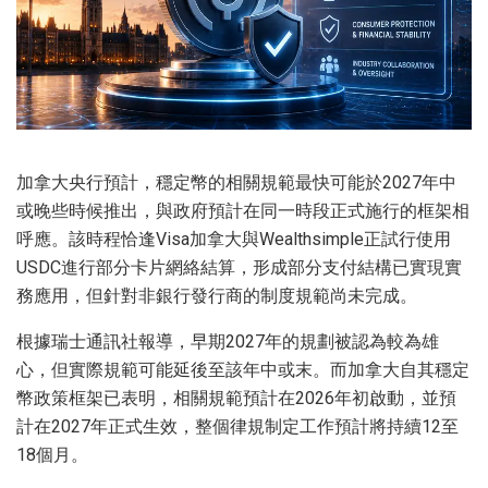
加拿大央行預計，穩定幣的相關規範最快可能於2027年中
或晚些時候推出，與政府預計在同一時段正式施行的框架相
呼應。該時程恰逢Visa加拿大與Wealthsimple正試行使用
USDC進行部分卡片網絡結算，形成部分支付結構已實現實
務應用，但針對非銀行發行商的制度規範尚未完成。
根據瑞士通訊社報導，早期2027年的規劃被認為較為雄
心，但實際規範可能延後至該年中或末。而加拿大自其穩定
幣政策框架已表明，相關規範預計在2026年初啟動，並預
計在2027年正式生效，整個律規制定工作預計將持續12至
18個月。