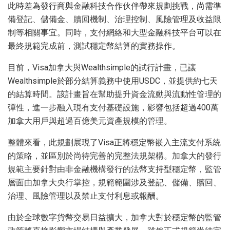
此時差為發行商與金融科技合作伙伴帶來規劃挑戰，尚需準
備登記、儲備金、贖回機制、治理控制、風險管理及收益限
制等相關事宜。同時，支付網絡和大型金融科技平台可以在
最終規範完成前，測試穩定幣結算的實務操作。
目前，Visa加拿大與Wealthsimple的試行計畫，已讓
Wealthsimple於部分結算義務中使用USDC，並提供約七天
的結算時間。該計畫旨在幫助提升資金流動與流動性管理的
彈性，進一步融入現有支付基礎設施，影響包括超過400萬
加拿大用戶與超過百億美元資產規模的管理。
整體來看，此規劃展現了Visa正將穩定幣嵌入主流支付系統
的策略，並區別於尚待完善的完整法規架構。加拿大的發行
規範主要針對由非金融機構發行的法幣支持型穩定幣，監管
層面由加拿大央行掌控，規範範圍涉及登記、儲備、贖回、
治理、風險管理以及禁止支付利息或報酬。
由於全球數字貨幣交易日益擴大，加拿大對於穩定幣的監管