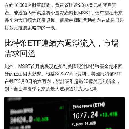
有約16,000名財富顧問，負責管理逾9.3兆美元的客戶資
產。若透過內部渠道將少量資產轉投MSBT，便有望在未來
幾季內大幅擴大資產規模。這種由顧問帶動的內在成長只是
其多元推展策略中的一環。
比特幣ETF連續六週淨流入，市場
需求回溫
此外，MSBT首月的表現也受到美國現貨比特幣基金需求回
升的正面因素影響。根據SoSoValue資料，美國比特幣ETF
在截至5月8日的六週內，累計吸引超過30億美元的資金，
創下自去年夏季以來的最大連續週淨流入紀錄。