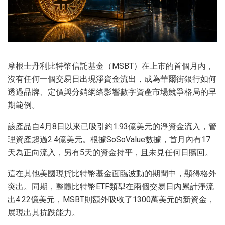
摩根士丹利比特幣信託基金（MSBT）在上市的首個月內，
沒有任何一個交易日出現淨資金流出，成為華爾街銀行如何
透過品牌、定價與分銷網絡影響數字資產市場競爭格局的早
期範例。
該產品自4月8日以來已吸引約1.93億美元的淨資金流入，管
理資產超過2.4億美元。根據SoSoValue數據，首月內有17
天為正向流入，另有5天的資金持平，且未見任何日贖回。
這在其他美國現貨比特幣基金面臨波動的期間中，顯得格外
突出。同期，整體比特幣ETF類型在兩個交易日內累計淨流
出4.22億美元，MSBT則額外吸收了1300萬美元的新資金，
展現出其抗跌能力。