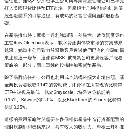
信任度。雖然不少加密本土公司與專業資產管理公司已率先
打入美國現貨比特幣ETF市場，但摩根士丹利提供的則是傳
統金融體系的可靠途徑，有成熟的財富管理與顧問服務基
礎。
在產品推出時，摩根士丹利強調這一差異性。數位資產策略
主管Amy Oldenburg表示，數字資產與傳統市場的交集越來
越深，她重申公司致力於幫助客戶透過他們已有的金融結構
來適應這一變革。這使得MSBT被視為公司更廣泛客戶服務
策略的一部分，而非單純的投機性加密貨幣產品。
除了品牌信任外，公司也利用成本結構來擴大市場份額。基
金向投資者收取0.14%的贊助費，此費率在所有現貨比特幣
ETF中被視為最低，低於Grayscale比特幣迷你信託的
0.15%、Bitwise的0.20%、以及BlackRock的iShares比特幣
信託0.25%。
這樣的費用策略對於需要在多個相似產品中進行資產配置的
理財規劃師和機構來說，具有較大的吸引力。摩根士丹利擁