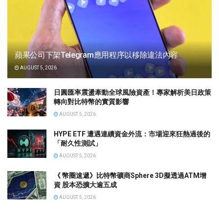
蘋果公司下架Telegram應用程序以移除違法內容
AUGUST 5, 2026
日圓匯率震盪牽動全球風險資產！專家解析美日政策
轉向對比特幣的實質影響
AUGUST 5, 2026
HYPE ETF 遭遇連續資金外流：市場迎來狂熱過後的
「耐久性測試」
AUGUST 5, 2026
《 幣圈速遞》比特幣礦商Sphere 3D擬透過ATM增
資 股本恐擴大逾五成
AUGUST 5, 2026