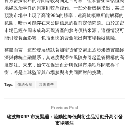
官方數據發布的時間點較為固定且可靠，但私營企業估值與
地緣政治事件的判定則較為複雜。一些分析機構指出，某些
預測市場中出現了高達98%的勝率，遠高於概率所能解釋的
範圍，暗示可能存在未公開信息的提前定價問題。由於加密
市場已經在周末成為宏觀資產的參考價格來源，這種情況可
能引發負面影響，包括更快的資金流出與市場操縱風險。
整體而言，這些發展標誌著加密貨幣交易正逐步滲透實體經
濟與傳統金融體系，其速度與潛在風險亦引起監管機構的高
度關注。未來，如何在促進創新與保障市場秩序間取得平
衡，將是全球監管與市場參與者共同面對的挑戰。
Tags:
傳統金融
加密貨幣
Previous Post
瑞波幣XRP 市況緊繃：流動性降低與衍生品活動升高引發
市場關注