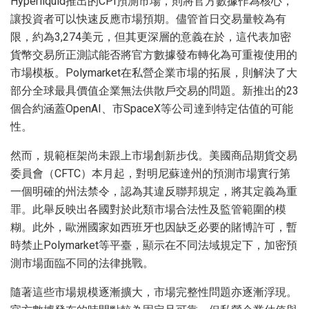
Hyperliquid推出的CPI預測市場，則將官方數據作為核心，
讓投資者可以快速反應市場預期。儘管首日交易量較為有
限，約為3,274美元，但其更深層的意義在於，這代表加密
貨幣交易所正測試能否將官方數據發布轉化為可重複使用的
市場模板。Polymarket在私營企業市場的拓展，則解決了大
部分全球最具價值企業無法供散戶交易的問題。新推出的23
個合約涵蓋OpenAI、市SpaceX等公司達到特定估值的可能
性。
然而，規範框架尚未跟上市場創新步伐。美國商品期貨交易
委員會（CFTC）本月起，對明尼蘇達州的預測市場實行第
一個明確的州法禁令，認為其違反聯邦規定，將其定義為重
罪。此舉反映出各國對於此類市場合法性及監管範圍的模
糊。此外，歐洲國家如西班牙也因缺乏必要的賭博許可，暫
時禁止Polymarket等平臺，顯示在不同法域規定下，加密預
測市場面臨不同的法律挑戰。
隨著這些市場規模逐漸擴大，市場完整性問題亦逐漸浮現。