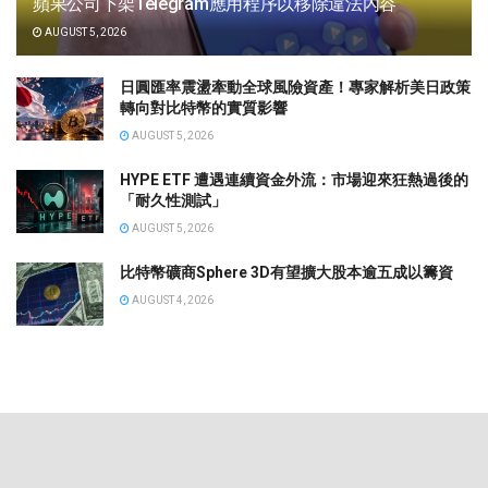
蘋果公司下架Telegram應用程序以移除違法內容
AUGUST 5, 2026
日圓匯率震盪牽動全球風險資產！專家解析美日政策
轉向對比特幣的實質影響
AUGUST 5, 2026
HYPE ETF 遭遇連續資金外流：市場迎來狂熱過後的
「耐久性測試」
AUGUST 5, 2026
比特幣礦商Sphere 3D有望擴大股本逾五成以籌資
AUGUST 4, 2026