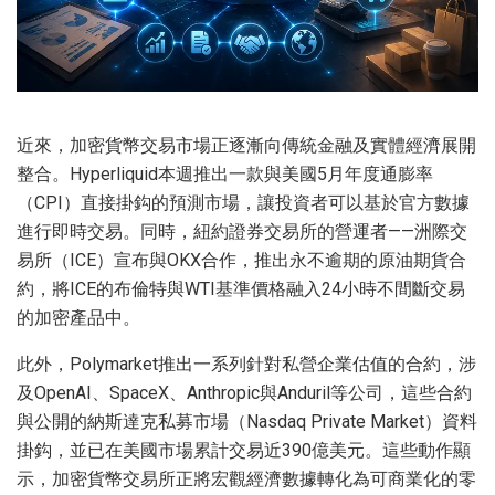
近來，加密貨幣交易市場正逐漸向傳統金融及實體經濟展開
整合。Hyperliquid本週推出一款與美國5月年度通膨率
（CPI）直接掛鈎的預測市場，讓投資者可以基於官方數據
進行即時交易。同時，紐約證券交易所的營運者——洲際交
易所（ICE）宣布與OKX合作，推出永不逾期的原油期貨合
約，將ICE的布倫特與WTI基準價格融入24小時不間斷交易
的加密產品中。
此外，Polymarket推出一系列針對私營企業估值的合約，涉
及OpenAI、SpaceX、Anthropic與Anduril等公司，這些合約
與公開的納斯達克私募市場（Nasdaq Private Market）資料
掛鈎，並已在美國市場累計交易近390億美元。這些動作顯
示，加密貨幣交易所正將宏觀經濟數據轉化為可商業化的零