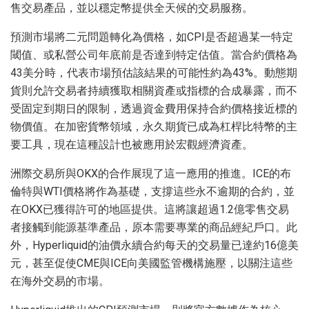
售交易產品，並以穩定幣提供全天候的交易服務。
預測市場將二元問題轉化為價格，如CPI是否超過某一特定
閾值、或私營公司年底前是否達到特定估值。當合約價格為
43美分時，代表市場預估該結果的可能性約為43%。動態期
貨則允許交易者持續獲取相關資產或指標的合成暴露，而不
受固定到期日的限制，透過資金費用保持合約價格接近標的
物價值。在加密貨幣領域，永久期貨已成為杠桿比特幣的主
要工具，現在這種設計也被應用於宏觀經濟資產。
洲際交易所與OKX的合作展現了這一應用的推進。ICE的布
倫特與WTI價格將作為基礎，支撐這些永不逾期的合約，並
在OKX已獲得許可的地區提供。這將讓超過1.2億零售交易
者接觸到能源基準產品，原本需要專業的商品經紀戶口。此
外，Hyperliquid的油價永續合約每天的交易量已達約16億美
元，甚至促使CME與ICE向美國監管機構施壓，以關注這些
在海外交易的市場。