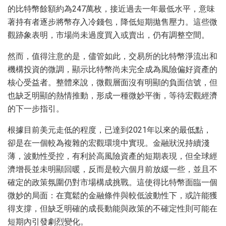
的比特幣餘額約為247萬枚，接近過去一年最低水平，意味
著持有者逐步將幣存入冷錢包，降低短期拋售壓力。這些微
觀跡象表明，市場尚未過度買入或賣出，仍有調整空間。
然而，值得注意的是，儘管如此，交易所的比特幣淨流出和
機構投資的微調，顯示比特幣尚未完全成為風險偏好資產的
核心受益者。整體來說，微觀層面沒有明顯的負面信號，但
也缺乏明顯的熱情推動，形成一種微妙平衡，等待宏觀經濟
的下一步指引。
根據目前美元走低的程度，已達到2021年以來的最低點，
卻是在一個較為複雜的宏觀環境中實現。金融狀況持續淺
薄，波動性受控，有利於高風險資產的短期表現，但全球經
濟增長並未明顯回暖，反而是較六個月前放緩一些，並且不
確定的政策氛圍仍對市場構成挑戰。這使得比特幣面臨一個
微妙的局面：在寬鬆的金融條件與較低波動性下，或許能獲
得支撐，但缺乏明確的成長動能與政策的不確定性則可能在
短期內引發劇烈變化。