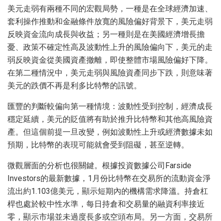
美元走弱有兩種不同的宏觀局勢，一種是在全球經濟加速、
套利操作推動和金融條件放寬的風險偏好背景下，美元走弱
反映資金流向成長與收益；另一種則是在美國經濟增長擔
憂、政策不確定性高及波動性上升的風險偏向下，美元的走
弱反映資金從美國資產撤離，即使整體市場風險偏好下降。
在第二種情況中，美元走弱與風險資產同步下跌，則意味著
美元的跌價不再是利多比特幣的訊號。
匯豐的判斷較偏向第一種情境：波動性受到控制，經濟成長
穩定延續，美元的貶值將有助於推升比特幣和其他高風險資
產。但這個前提一旦改變，例如波動性上升或經濟數據未如
預期，比特幣的表現可能就會受到阻礙，甚至逆轉。
微觀層面的分析也很關鍵。根據投資數據公司Farside
Investors的最新數據，1月份比特幣在交易所的流動資金淨
流出約1.103億美元，顯示短期內的機構需求降溫。持倉杠
桿也處於較中性水準，每日持倉和交易量的融資利率接近
零，顯示市場並未過度長多或空頭布局。另一方面，交易所