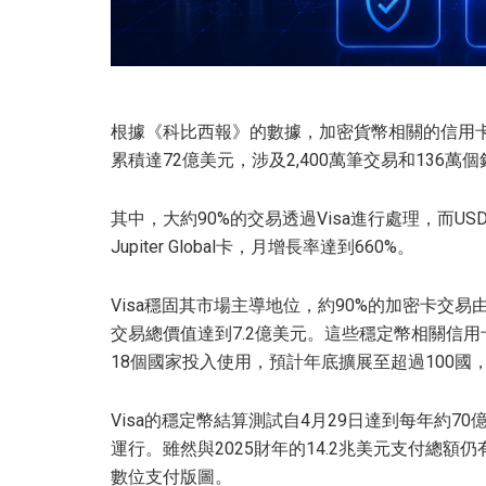
根據《科比西報》的數據，加密貨幣相關的信用
累積達72億美元，涉及2,400萬筆交易和136萬
其中，大約90%的交易透過Visa進行處理，而US
Jupiter Global卡，月增長率達到660%。
Visa穩固其市場主導地位，約90%的加密卡交
交易總價值達到7.2億美元。這些穩定幣相關信用卡，
18個國家投入使用，預計年底擴展至超過100國，
Visa的穩定幣結算測試自4月29日達到每年約7
運行。雖然與2025財年的14.2兆美元支付總額
數位支付版圖。