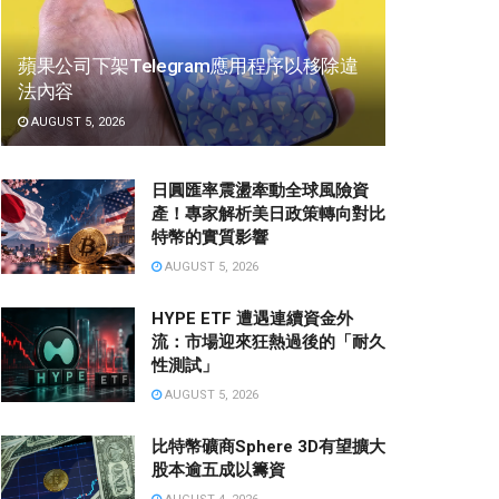
蘋果公司下架Telegram應用程序以移除違
法內容
AUGUST 5, 2026
日圓匯率震盪牽動全球風險資
產！專家解析美日政策轉向對比
特幣的實質影響
AUGUST 5, 2026
HYPE ETF 遭遇連續資金外
流：市場迎來狂熱過後的「耐久
性測試」
AUGUST 5, 2026
比特幣礦商Sphere 3D有望擴大
股本逾五成以籌資