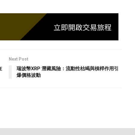
Next Post
在
瑞波幣XRP 潛藏風險：流動性枯竭與槓桿作用引
爆價格波動