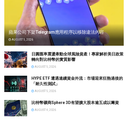
蘋果公司下架Telegram應用程序以移除違法內容
AUGUST 5, 2026
日圓匯率震盪牽動全球風險資產！專家解析美日政策
轉向對比特幣的實質影響
AUGUST 5, 2026
HYPE ETF 遭遇連續資金外流：市場迎來狂熱過後的
「耐久性測試」
AUGUST 5, 2026
比特幣礦商Sphere 3D有望擴大股本逾五成以籌資
AUGUST 4, 2026