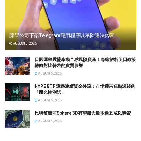
蘋果公司下架Telegram應用程序以移除違法內容
AUGUST 5, 2026
日圓匯率震盪牽動全球風險資產！專家解析美日政策
轉向對比特幣的實質影響
AUGUST 5, 2026
HYPE ETF 遭遇連續資金外流：市場迎來狂熱過後的
「耐久性測試」
AUGUST 5, 2026
比特幣礦商Sphere 3D有望擴大股本逾五成以籌資
AUGUST 4, 2026