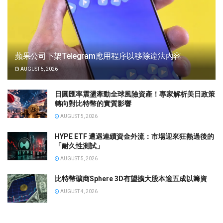
蘋果公司下架Telegram應用程序以移除違法內容
AUGUST 5, 2026
日圓匯率震盪牽動全球風險資產！專家解析美日政策
轉向對比特幣的實質影響
AUGUST 5, 2026
HYPE ETF 遭遇連續資金外流：市場迎來狂熱過後的
「耐久性測試」
AUGUST 5, 2026
比特幣礦商Sphere 3D有望擴大股本逾五成以籌資
AUGUST 4, 2026