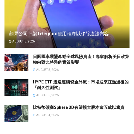
蘋果公司下架Telegram應用程序以移除違法內容
AUGUST 5, 2026
日圓匯率震盪牽動全球風險資產！專家解析美日政策
轉向對比特幣的實質影響
AUGUST 5, 2026
HYPE ETF 遭遇連續資金外流：市場迎來狂熱過後的
「耐久性測試」
AUGUST 5, 2026
比特幣礦商Sphere 3D有望擴大股本逾五成以籌資
AUGUST 4, 2026