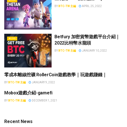
BLOG
BY
BTC-TW 主編
APRIL 25, 2022
Betfury 加密貨幣遊戲平台介紹｜
BLOG
2022比特幣水龍頭
BY
BTC-TW 主編
JANUARY 10, 2022
零成本離線挖礦 RollerCoin遊戲教學｜玩遊戲賺錢｜
BLOG
BY
BTC-TW 主編
JANUARY 9, 2022
Mobox遊戲介紹-gamefi
BLOG
BY
BTC-TW 主編
DECEMBER 1, 2021
Recent News