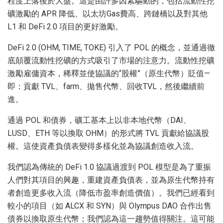
程度上落後於大盤。這是由許多因素驅動的，包括流動性挖
礦激勵的 APR 降低、以太坊Gas費高、跨鏈橋以及對其他
L1 和 DeFi 2.0 項目的更好激勵。
DeFi 2.0 (OHM, TIME, TOKE) 引入了 POL 的概念，並通過徹
底顛覆流動性挖礦的方式吸引了市場的注意力。流動性挖礦
激勵雇傭資本，稀釋並使協議的“股權”（原生代幣）貶值—
即：貢獻 TVL、farm、拋售代幣、回收TVL，然後繼續前
進。
通過 POL 和債券，礦工基本上以非本地代幣（DAI、
LUSD、ETH 等以換取 OHM）的形式將 TVL 貢獻給協議股
權。這使資產負債表變得多樣化並為協議創造收入流。
我們認為傳統的 DeFi 1.0 協議過渡到 POL 模型是為了重振
人們對其項目的興趣，重建資產負債表，並為原生代幣持有
者創造更多收入流（降低市盈率創造價值）。我們已經看到
較小的項目（如 ALCX 和 SYN）與 Olympus DAO 合作出售
債券以換取原生代幣；我們認為這一趨勢值得關注。這可能