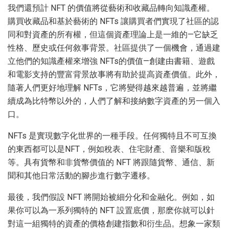
我們還預計 NFT 的價值將從藝術和收藏品轉向知識產權。
購買收藏品和基於藝術的 NFTs 讓購買者們實現了社區的認
同和對資產的所有權，但這個資產理論上是一維的—它缺乏
性格、歷史或任何敘事背景。社區提供了一個機會，通過建
立他們的知識產權來增強 NFTs的價值—創建由書籍、遊戲
和電影支持的豐富背景故事將有助於提高資產價值。此外，
隨著人們更好地理解 NFTs，它將變得越來越普遍，並將繼
續成為比特幣以外的，人們了解和接納數字資產的另一個入
口。
NFTs 是實現數字化世界的一種手段。任何獨特且不可互換
的東西都可以是NFT，例如稅表、住宅財產、音樂和版稅
等。具有貨幣和非貨幣價值的 NFT 將跟隨貨幣、通信、新
聞和其他日常活動的腳步進行數字遷移。
最後，我們假設 NFT 將開始被細分化和金融化。例如，如
果你可以為一系列獨特的 NFT 設置底價，那麽你就可以針
對這一組獨特的資產的價格創建指​​數和衍生品。想象一家類