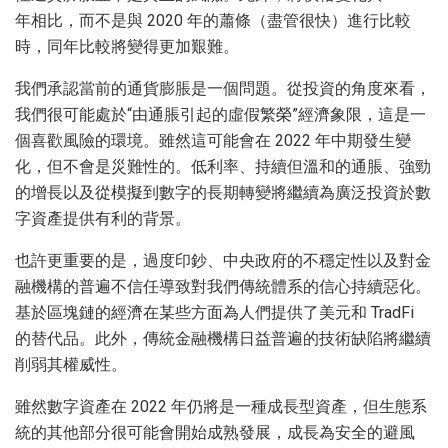
年相比，而不是與 2020 年的蕭條（盡管很快）進行比較
時，同年比較將變得更加艱難。
我們承認當前的通貨膨脹是一個問題。從投資的角度來看，
我們很可能處於“由通脹引起的虛假繁榮”經濟象限，這是一
個喜歡風險的環境。雖然這可能會在 2022 年中期發生變
化，但不會是災難性的。低利率、持續但溫和的通脹、強勁
的增長以及從模擬到數字的長期轉變將繼續為廣泛投資於數
字資產提供有利的背景。
也許更重要的是，過度印鈔、中央政府的不穩定性以及對金
融機構的普遍不信任導致對我們傳統體系的信心持續惡化。
基於區塊鏈的經濟在某些方面為人們提供了美元和 TradFi
的替代品。此外，傳統金融機構日益普遍的技術缺陷將繼續
削弱其權威性。
雖然數字資產在 2022 年仍將是一種成長型資產，但生態系
統的其他部分很可能會開始成熟發展，成長為安全的避風