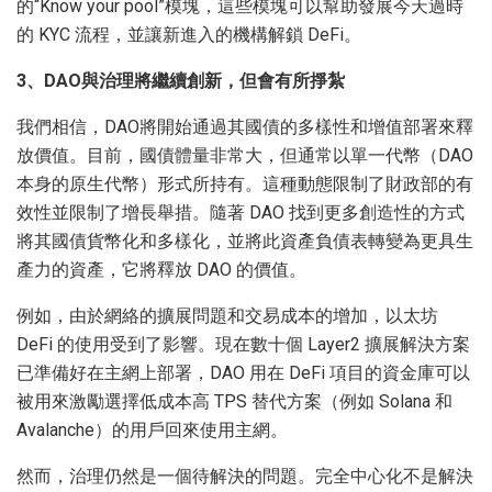
的“Know your pool”模塊，這些模塊可以幫助發展今天過時
的 KYC 流程，並讓新進入的機構解鎖 DeFi。
3、DAO與治理將繼續創新，但會有所掙紮
我們相信，DAO將開始通過其國債的多樣性和增值部署來釋
放價值。目前，國債體量非常大，但通常以單一代幣（DAO
本身的原生代幣）形式所持有。這種動態限制了財政部的有
效性並限制了增長舉措。隨著 DAO 找到更多創造性的方式
將其國債貨幣化和多樣化，並將此資產負債表轉變為更具生
產力的資產，它將釋放 DAO 的價值。
例如，由於網絡的擴展問題和交易成本的增加，以太坊
DeFi 的使用受到了影響。現在數十個 Layer2 擴展解決方案
已準備好在主網上部署，DAO 用在 DeFi 項目的資金庫可以
被用來激勵選擇低成本高 TPS 替代方案（例如 Solana 和
Avalanche）的用戶回來使用主網。
然而，治理仍然是一個待解決的問題。完全中心化不是解決