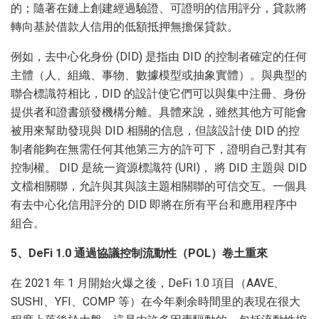
的；隨著在鏈上創建經過驗證、可證明的信用評分，貸款將
轉向基於借款人信用的低額抵押無擔保貸款。
例如，去中心化身份 (DID) 是指由 DID 的控制者確定的任何
主體（人、組織、事物、數據模型或抽象實體）。與典型的
聯合標識符相比，DID 的設計使它們可以與集中注冊、身份
提供者和證書頒發機構分離。具體來說，雖然其他方可能會
被用來幫助發現與 DID 相關的信息，但該設計使 DID 的控
制者能夠在無需任何其他第三方的許可下，證明自己對其有
控制權。 DID 是統一資源標識符 (URI)， 將 DID 主題與 DID
文檔相關聯，允許與其與該主題相關聯的可信交互。一個具
有去中心化信用評分的 DID 即將在所有平台和應用程序中
組合。
5、DeFi 1.0 通過協議控制流動性（POL）卷土重來
在 2021 年 1 月開始火爆之後，DeFi 1.0 項目（AAVE、
SUSHI、YFI、COMP 等）在今年剩余時間里的表現在很大