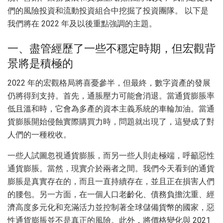
們的風險投資和流動投資組合中挖掘了投資團隊。 以下是
我們將在 2022 年及以後重點強調的主題。
一、盡管經歷了一些不穩定時期，但宏觀背
景將是積極的
2022 年的宏觀格局將喜憂參半，但最終，數字資產的發展
仍將得到支持。首先，通脹壓力可能會消退。當通貨膨脹率
低且溫和時，它會為多產的資本主義系統的車輪加油。當通
貨膨脹開始侵蝕實際購買力時，問題就出現了，這變成了對
人們的一種稅收。
一些人試圖忽視通貨膨脹，而另一些人則走極端，呼籲惡性
通貨膨脹。當然，現實介於兩者之間。我們今天看到的通貨
膨脹是真實存在的，而且一直持續存在，並且正在損害人們
的腰包。另一方面，在一個人口老齡化、債務負擔沈重、經
濟高度多元化和充滿活力並控制著全球儲備貨幣的國家，惡
性通貨膨脹並不是真正的風險。此外，將價格變化與 2021