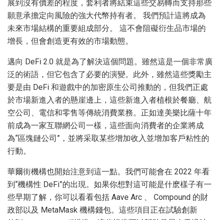
展到沒有價差的程度，套利者將結束這些交易轉而支持那些
願意承擔定向風險的強大代幣持有者。 我們預計這將成為
未來市場結構的重要組成部分。 這不會阻礙衍生品市場的
增長，但會創造更有效的市場動態。
邁向 DeFi 2.0 就是為了解決這個問題。雖然這是一個非常廣
泛的術語，但它包含了必要的演變。此外，雖然這些獎勵主
要是由 DeFi 和遊戲中的加密原生公司推動的，但我們正處
於市場新進入者的懸崖邊上，這些新進入者植根於餐廳、航
空公司、電信和零售等傳統消費業務。正如達美樂比薩十年
前成為一家互聯網公司一樣，這些面向消費者的企業將成
為“區塊鏈公司”，並將采取某些增加收入並增加客戶粘性的
行動。
華爾街機構也開始注意到這一點。我們可能會在 2022 年看
到“機構性 DeFi”的出現。如果你想對這可能是什麽樣子有一
些早期了解，你可以看看包括 Aave Arc 、 Compound 的財
政部以及 MetaMask 機構錢包。這些項目正在試驗創新