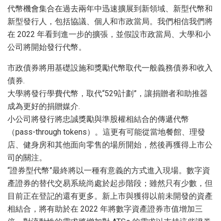
代幣機會集合在過去兩年中迅速擴展到新領域、新型代幣和
新型發行人，包括協議、個人和市政當局。我們相信我們將
在 2022 年看到進一步的擴張，並假設市政當局、大學和小
公司將開始發行代幣。
市政債券將用基礎設施和獎勵代幣取代一般義務債券和收入
債券.
大學將發行學費代幣，取代“529計劃”，讓捐贈者和助推器
成為更好的捐贈媒介.
小公司將發行將忠誠獎勵與準股權相結合的傳遞代幣
（pass-through tokens）。這更有可能從當地餐館、理發
店、健身房和其他面向零售的場所開始，然後再獲得上市公
司的關注。
“證券型代幣”最終將以一種有意義的方式進入現場。數字資
產證券的替代交易系統尚處於起步階段；雖然只有少數，但
目前正在登記的還有更多。新上市與獲得以前未開發的資產
相結合，將有助於在 2022 年將數字資產證券市值增加三