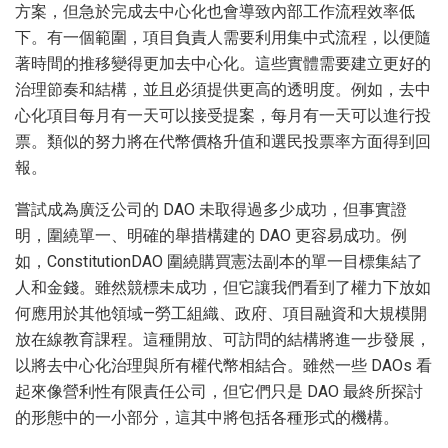
方案，但急於完成去中心化也會導致內部工作流程效率低
下。有一個範圍，項目負責人需要利用集中式流程，以便隨
著時間的推移變得更加去中心化。這些實體需要建立更好的
治理節奏和結構，並且必須提供更高的透明度。例如，去中
心化項目每月有一天可以接受提案，每月有一天可以進行投
票。類似的努力將在代幣價格升值和選民投票率方面得到回
報。
嘗試成為廣泛公司的 DAO 未取得過多少成功，但事實證
明，圍繞單一、明確的舉措構建的 DAO 更容易成功。例
如，ConstitutionDAO 圍繞購買憲法副本的單一目標集結了
人和金錢。雖然競標未成功，但它讓我們看到了權力下放如
何應用於其他領域—勞工組織、政府、項目融資和大規模開
放在線教育課程。這種開放、可訪問的結構將進一步發展，
以將去中心化治理與所有權代幣相結合。雖然一些 DAOs 看
起來像營利性有限責任公司，但它們只是 DAO 最終所探討
的形態中的一小部分，這其中將包括各種形式的機構。