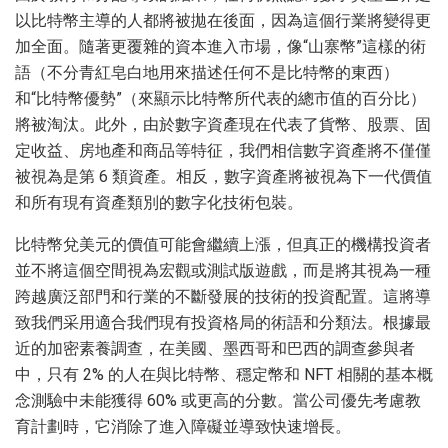
以比特幣主導的人都將被拋在後面，因為這個行業將變得更
加全面。隨著更覆雜的資本進入市場，像“山寨幣”這樣的術
語（不分青紅皂白地用來描述任何不是比特幣的東西）
和“比特幣優勢”（來顯示比特幣所代表的總市值的百分比）
將被淘汰。此外，由於數字資產現在代表了貨幣、股票、固
定收益、房地產和商品等特征，我們相信數字資產將不僅僅
被視為是第 6 類資產。相反，數字資產將被視為下一代價值
和所有現有資產類別的數字化技術包裝。
比特幣兌美元的價值可能會繼續上漲，但真正的機構投資者
並不將這個空間視為宏觀或測試版遊戲，而是將其視為一種
跨越廣泛部門和行業的不斷發展的技術的投資配置。這將導
致我們采用適合我們現有投資格局的術語和分類法。根據最
近的加密素養調查，在美國、墨西哥和巴西的調查參與者
中，只有 2% 的人在與比特幣、穩定幣和 NFT 相關的基本概
念測驗中未能獲得 60% 或更高的分數。當公司優先考慮教
育計劃時，它消除了進入障礙並導致快速增長。