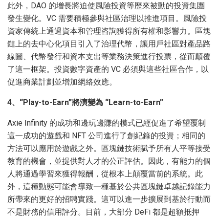
此外，DAO 的增長將迫使風險投資等歷來被動的投資集團
發生變化。VC 需要積極參與社區治理以推進項目。風險投
資家傳統上通過資本和管理咨詢獲得所有權和影響力。區塊
鏈上的去中心化項目引入了治理代幣，讓用戶社區對產品路
線圖、代幣發行和資本支出等業務決策進行投票，從而顛覆
了這一框架。投資數字資產的 VC 必須與這些社區合作，以
促進商業計劃並增加網絡效應。
4、“Play-to-Earn”將演變為 “Learn-to-Earn”
Axie Infinity 的成功和邊玩邊賺的模式已經促進了希望覆制
這一成功的遊戲和 NFT 公司進行了創紀錄的投資；相同的
方法可以應用於遊戲之外。區塊鏈技術賦予所有人平等接受
教育的機會，並提供對人才的公正評估。因此，有能力的個
人將通過學習來獲得報酬，從根本上顛覆當前的系統。此
外，這種動態可能會導致一種基於公共區塊鏈卓越記錄能力
所帶來的更好的招聘實踐。這可以進一步擴展到基於行動而
不是財務的信用評分。目前，大部分 DeFi 都是超額抵押