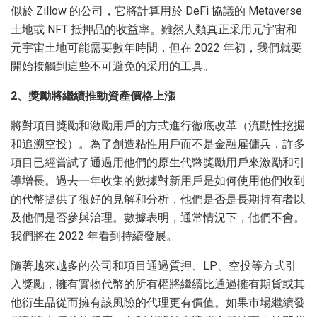
似於 Zillow 的公司，它將計算用於 DeFi 協議的 Metaverse
土地或 NFT 抵押品的收益率。雖然人類真正采用元宇宙和
元宇宙土地可能需要數年時間，但在 2022 年初，我們就要
開始接觸到這些不可避免的采用的工具。
2、獎勵將繼續推動資產價格上漲
將對項目獎勵和激勵用戶的方式進行徹底改革（流動性挖掘
和追溯空投）。為了創造粘性用戶而不是金融雇傭兵，許多
項目已經嘗試了通過用他們的原生代幣獎勵用戶來激勵和引
導增長。過去一年收集的數據對新用戶是如何使用他們收到
的代幣提供了很好的見解和分析，他們是否是長期持有者以
及他們是否參與治理。數據表明，通常情況下，他們不會。
我們將在 2022 年看到持續發展。
隨著越來越多的公司和項目通過質押、LP、空投等方式引
入獎勵，擁有實物代幣的所有權將繼續比通過擁有期貨或其
他衍生品從而擁有該風險的代理更有價值。如果市場繼續發