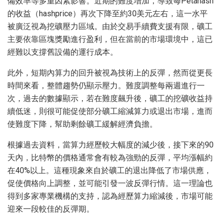
備效率等多重因素影響。近期的難度增加，導致每Petahash
的收益（hashprice）再次下降至約30美元左右，這一水平
被廣泛視為挖礦壓力區域。由於交易手續費支援有限，礦工
主要依靠區塊獎勵進行盈利，但在當前的市場環境中，這已
經難以支撐舊設備的運行成本。
此外，短期內算力的回升被視為技術上的反彈，然而從更長
時間來看，整體趨勢仍顯示壓力。難度調整每兩週進行一
次，過去的數據顯示，若在難度飆升後，礦工的挖礦收益持
續低迷，則很可能促使部分礦工縮減算力或退出市場，進而
使難度下降，幫助剩餘礦工緩解經濟負擔。
根據過去資料，當算力經歷較大幅度的減少後，接下來的90
天內，比特幣的價格通常會有較為強勁的反彈，平均漲幅約
在40%以上。這種現象來自於礦工的退出降低了市場供應，
促使價格向上調整，並可能引發一波反彈行情。這一理論也
得到多家專業機構的支持，認為經歷算力縮減後，市場可能
迎來一段較佳的反彈期。