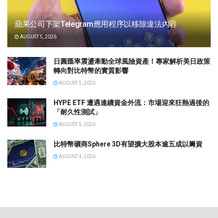
蘋果公司下架Telegram應用程序以移除違法內容
AUGUST 5, 2026
日圓匯率震盪牽動全球風險資產！專家解析美日政策
轉向對比特幣的實質影響
AUGUST 5, 2026
HYPE ETF 遭遇連續資金外流：市場迎來狂熱過後的
「耐久性測試」
AUGUST 5, 2026
比特幣礦商Sphere 3D有望擴大股本逾五成以籌資
AUGUST 4, 2026