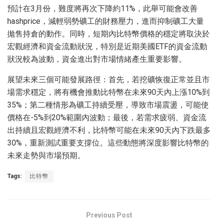
預計在3月份，難度將再次下降約11%，此舉可能會改善
hashprice，減輕弱勢礦工的財務壓力，進而抑制礦工大量
拋售持倉的動作。同時，短期內比特幣價格的穩定將取決於
宏觀經濟和資金流動狀況，特別是近期美國ETF的資金流動
狀況較為波動，資金進出對市場情緒產生重要影響。
展望未來三個可能發展路徑：首先，若挖礦恢復正常並且市
場需求穩定，將有機會推動比特幣在未來90天內上漲10%到
35%；第二種情形為礦工持續受壓，導致市場震盪，可能使
價格在-5%到20%範圍內波動；最後，若需求疲弱、資金流
出持續且宏觀經濟不利，比特幣可能在未來90天內下跌最多
30%，重新測試重要支撐位。這些動態將深度影響比特幣的
未來走勢與市場預期。
Tags:
比特幣
Previous Post