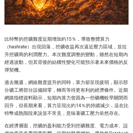
比特幣的挖礦難度近期增加約15％，導致整體算力
（hashrate）出現回落，挖礦收益再次逼近壓力區域，並拉
升挖礦商的利潤壓力。本次難度調整的變動，雖然在短期內
經過波動，但其背後的結構性變化可能預示著未來價格的反
彈契機。
過去幾週，網絡難度提升的同時，算力卻呈現疲弱，顯示部
分礦工將部分設備歸零，轉而等待更有利的經濟條件。近期
網路指標資料顯示，短期內算力曾因為一些礦機較早關閉而
回升，但長期來看，算力呈現出約14％的持續減少，這在比
特幣成熟階段來說並不常見，意味著礦工壓力依然存在。
在經濟層面，挖礦的盈利能力受到挖礦難度、電力成本、設