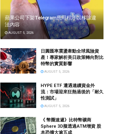
蘋果公司下架Telegram應用程序以移除違
法內容
AUGUST 5, 2026
日圓匯率震盪牽動全球風險資
產！專家解析美日政策轉向對比
特幣的實質影響
AUGUST 5, 2026
HYPE ETF 遭遇連續資金外
流：市場迎來狂熱過後的「耐久
性測試」
AUGUST 5, 2026
《 幣圈速遞》比特幣礦商
Sphere 3D擬透過ATM增資 股
本恐擴大逾五成