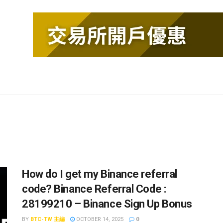
How do I get my Binance referral
code? Binance Referral Code :
28199210 – Binance Sign Up Bonus
BY
BTC-TW 主編
OCTOBER 14, 2025
0