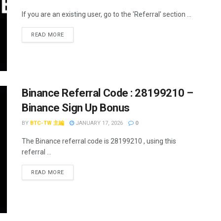
If you are an existing user, go to the 'Referral' section ...
READ MORE
Binance Referral Code : 28199210 –
Binance Sign Up Bonus
BY
BTC-TW 主編
JANUARY 17, 2026
0
The Binance referral code is 28199210 , using this
referral ...
READ MORE