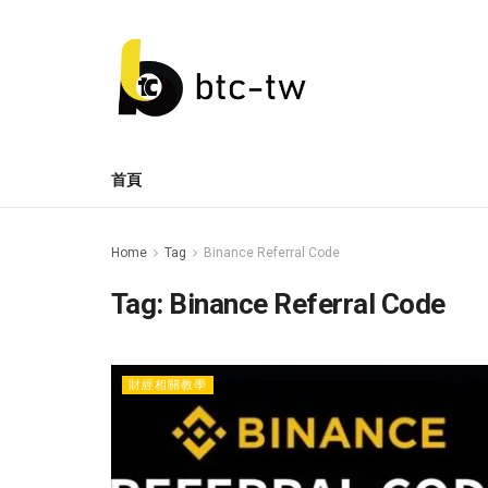
首頁
Home
Tag
Binance Referral Code
Tag:
Binance Referral Code
財經相關教學